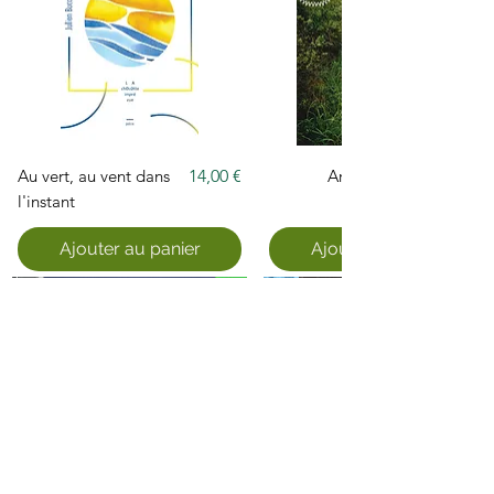
Prix
Au vert, au vent dans
14,00 €
Arpenter
l'instant
Ajouter au panier
Ajouter au panier