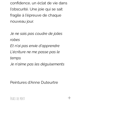
confidence, un éclat de vie dans
l'obscurité. Une joie qui se sait
fragile à l'épreuve de chaque
nouveau jour.
Je ne sais pas coudre de jolies
robes
Et n'ai pas envie d'apprendre
L'écriture ne me passe pas le
temps
Je n'aime pas les déguisements
Peintures d'Anne Duteurtre
Frais de port
Poids de l'article :
104 g
Caractéristiques
France métropolitaine :