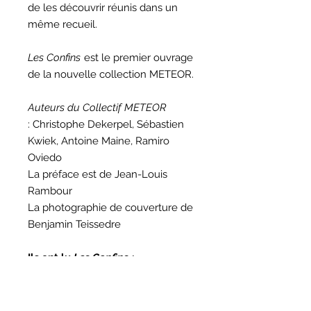
de les découvrir réunis dans un
même recueil.
Les Confins
est le premier ouvrage
de la nouvelle collection METEOR.
Auteurs du Collectif METEOR
: Christophe Dekerpel, Sébastien
Kwiek, Antoine Maine, Ramiro
Oviedo
La préface est de Jean-Louis
Rambour
La photographie de couverture de
Benjamin Teissedre
Ils ont lu
Les Confins
:
Robert Froger (La toile de l'un)
Entretien avec Marie Ginet
(Radio Meteor)