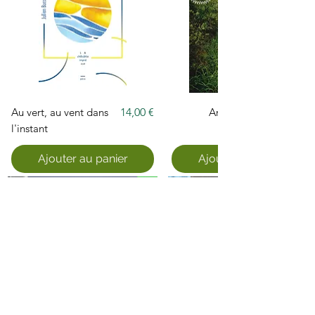
Prix
Au vert, au vent dans
14,00 €
Arpenter
l'instant
Ajouter au panier
Ajouter au panier