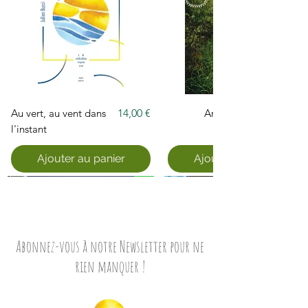
Prix
Au vert, au vent dans
14,00 €
Arpenter
l'instant
Ajouter au panier
Ajouter au panier
Abonnez-vous à notre Newsletter pour ne
rien manquer !