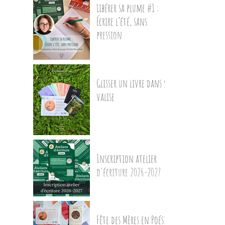
Libérer sa plume #1 :
Écrire l’été, sans
pression
Glisser un livre dans sa
valise
Inscription atelier
d'écriture 2026-2027
Fête des Mères en Poésie