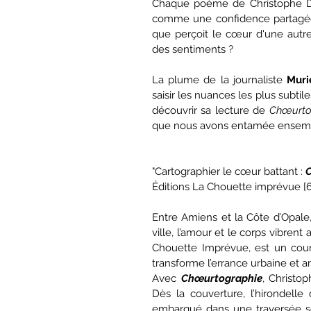
Chaque poème de Christophe Dek
comme une confidence partagée e
que perçoit le cœur d'une autre
des sentiments ?
La plume de la journaliste 
Muri
saisir les nuances les plus subtil
découvrir sa lecture de 
Chœurto
que nous avons entamée ensem
"Cartographier le cœur battant : 
Éditions La Chouette imprévue [6
Entre Amiens et la Côte d’Opale
ville, l’amour et le corps vibre
Chouette Imprévue, est un court 
transforme l’errance urbaine et 
Avec 
Chœurtographie
, Christo
Dès la couverture, l’hirondelle
embarqué dans une traversée sen