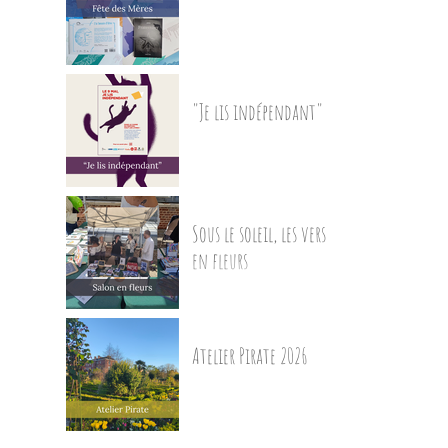
"Je lis indépendant"
Sous le soleil, les vers
en fleurs
Atelier Pirate 2026