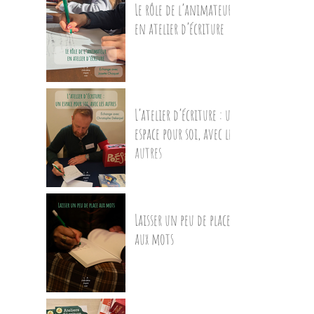
Le rôle de l’animateur
en atelier d’écriture
L’atelier d’écriture : un
espace pour soi, avec les
autres
Laisser un peu de place
aux mots