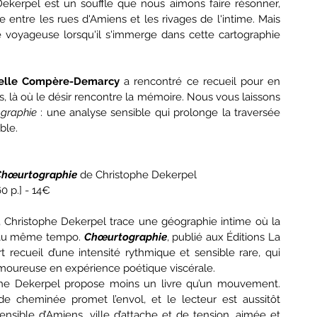
erpel est un souffle que nous aimons faire résonner, 
ntre les rues d'Amiens et les rivages de l'intime. Mais 
 voyageuse lorsqu'il s'immerge dans cette cartographie 
elle Compère-Demarcy
 a rencontré ce recueil pour en 
es, là où le désir rencontre la mémoire. Nous vous laissons 
graphie
 : une analyse sensible qui prolonge la traversée 
ble.
Chœurtographie
 de Christophe Dekerpel
0 p.] - 14€
, Christophe Dekerpel trace une géographie intime où la 
nt au même tempo. 
Chœurtographie
, publié aux Éditions La 
recueil d’une intensité rythmique et sensible rare, qui 
amoureuse en expérience poétique viscérale.
phe Dekerpel propose moins un livre qu’un mouvement. 
 de cheminée promet l’envol, et le lecteur est aussitôt 
sible d’Amiens, ville d’attache et de tension, aimée et 