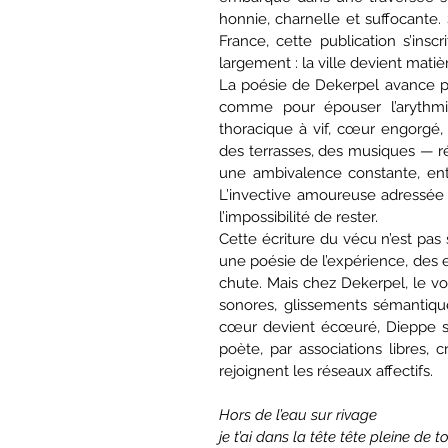
honnie, charnelle et suffocante
France, cette publication s’inscr
largement : la ville devient mati
La poésie de Dekerpel avance par
comme pour épouser l’arythmie
thoracique à vif, cœur engorgé, 
des terrasses, des musiques — ré
une ambivalence constante, entr
L’invective amoureuse adressée à 
l’impossibilité de rester.
Cette écriture du vécu n’est pas 
une poésie de l’expérience, des ex
chute. Mais chez Dekerpel, le v
sonores, glissements sémantiques,
cœur devient écœuré, Dieppe s
poète, par associations libres, 
rejoignent les réseaux affectifs.
Hors de l’eau sur rivage
je t’ai dans la tête tête pleine de to