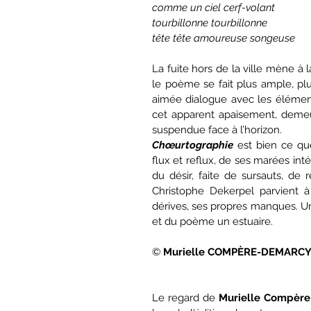
comme un ciel cerf-volant
tourbillonne tourbillonne
tête tête amoureuse songeuse
La fuite hors de la ville mène à l
le poème se fait plus ample, pl
aimée dialogue avec les élément
cet apparent apaisement, demeure
suspendue face à l’horizon.
Chœurtographie
 est bien ce qu
flux et reflux, de ses marées int
du désir, faite de sursauts, de 
Christophe Dekerpel parvient à
dérives, ses propres manques. Une
et du poème un estuaire.
© 
Murielle COMPÈRE-DEMARC
Le regard de 
Murielle Compèr