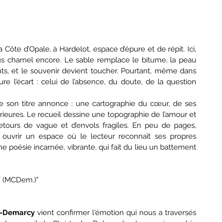
a Côte d’Opale, à Hardelot, espace d’épure et de répit. Ici, 
us charnel encore. Le sable remplace le bitume, la peau 
s, et le souvenir devient toucher. Pourtant, même dans 
 l’écart : celui de l’absence, du doute, de la question 
e son titre annonce : une cartographie du cœur, de ses 
érieures. Le recueil dessine une topographie de l’amour et 
retours de vague et d’envols fragiles. En peu de pages, 
 ouvrir un espace où le lecteur reconnaît ses propres 
 poésie incarnée, vibrante, qui fait du lieu un battement 
Y
 (MCDem.)"
e-Demarcy
 vient confirmer l'émotion qui nous a traversés 