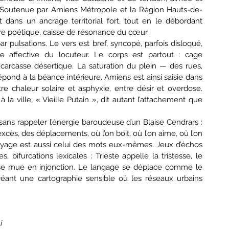
. Soutenue par Amiens Métropole et la Région Hauts-de-
it dans un ancrage territorial fort, tout en le débordant 
ère poétique, caisse de résonance du cœur.
 pulsations. Le vers est bref, syncopé, parfois disloqué, 
 affective du locuteur. Le corps est partout : cage 
carcasse désertique. La saturation du plein — des rues, 
pond à la béance intérieure. Amiens est ainsi saisie dans 
e chaleur solaire et asphyxie, entre désir et overdose. 
la ville, « Vieille Putain », dit autant l’attachement que 
sans rappeler l’énergie baroudeuse d’un Blaise Cendrars : 
cès, des déplacements, où l’on boit, où l’on aime, où l’on 
oyage est aussi celui des mots eux-mêmes. Jeux d’échos 
 bifurcations lexicales : Trieste appelle la tristesse, le 
e mue en injonction. Le langage se déplace comme le 
créant une cartographie sensible où les réseaux urbains 
i