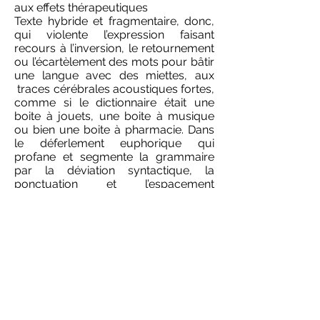
aux effets thérapeutiques
Texte hybride et fragmentaire, donc,
qui violente l’expression faisant
recours à l’inversion, le retournement
ou l’écartèlement des mots pour bâtir
une langue avec des miettes, aux
traces cérébrales acoustiques fortes,
comme si le dictionnaire était une
boite à jouets, une boite à musique
ou bien une boite à pharmacie. Dans
le déferlement euphorique qui
profane et segmente la grammaire
par la déviation syntactique, la
ponctuation et l’espacement
disloqués, les mots semblent flotter
anxieux et hésitants. La peur trouble
le locuteur, l’excès de voix le laisse
sans voix, et tétanisé face au
souvenir de sa propre segmentation,
se met hors-jeu dans une pièce trans
générique, dévoilant l’impuissance et
la lucidité, la double dissonance de
dire ce qui doit être dit et du retour
sur soi même.