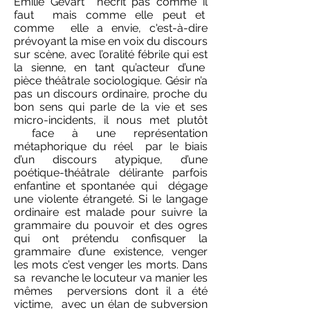
Emilie Gévart n’écrit pas comme il
faut mais comme elle peut et
comme elle a envie, c'est-à-dire
prévoyant la mise en voix du discours
sur scène, avec l’oralité fébrile qui est
la sienne, en tant qu’acteur d’une
pièce théâtrale sociologique. Gésir n’a
pas un discours ordinaire, proche du
bon sens qui parle de la vie et ses
micro-incidents, il nous met plutôt
face à une représentation
métaphorique du réel par le biais
d’un discours atypique, d’une
poétique-théâtrale délirante parfois
enfantine et spontanée qui dégage
une violente étrangeté. Si le langage
ordinaire est malade pour suivre la
grammaire du pouvoir et des ogres
qui ont prétendu confisquer la
grammaire d’une existence, venger
les mots c’est venger les morts. Dans
sa revanche le locuteur va manier les
mêmes perversions dont il a été
victime, avec un élan de subversion