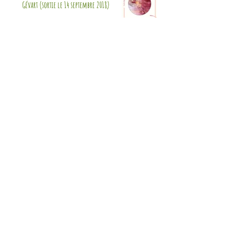
Gévart (sortie le 14 septembre 2018)
Sortez vos pantoufles : Alpha-Bêêê
est de retour sur scène les 13 et 14
juin 2018 à Amiens !
"Gésir", prochaine publication de La
Chouette !
cOsmOésia fait sa radio !
Reportage France 3 sur notre Poste
Avancé d'Urgence Poétique à la
librairie Martelle.