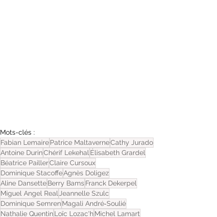
Mots-clés :
Fabian Lemaire
Patrice Maltaverne
Cathy Jurado
Antoine Durin
Chérif Lekehal
Élisabeth Grardel
Béatrice Pailler
Claire Cursoux
Dominique Stacoffe
Agnès Doligez
Aline Dansette
Berry Bams
Franck Dekerpel
Miguel Angel Real
Jeannelle Szulc
Dominique Semren
Magali André‐Soulié
Nathalie Quentin
Loïc Lozac'h
Michel Lamart