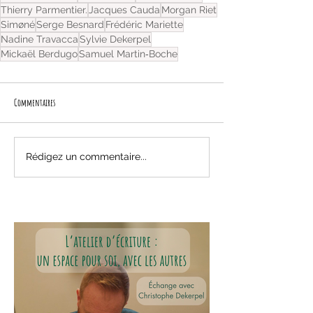
Thierry Parmentier.
Jacques Cauda
Morgan Riet
Simøné
Serge Besnard
Frédéric Mariette
Nadine Travacca
Sylvie Dekerpel
Mickaël Berdugo
Samuel Martin‐Boche
Commentaires
Rédigez un commentaire...