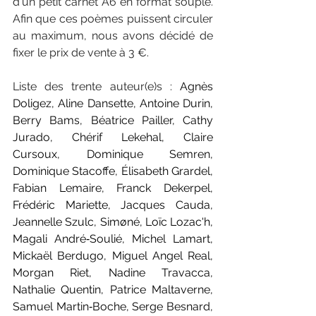
d'un petit carnet A6 en format souple. 
Afin que ces poèmes puissent circuler 
au maximum, nous avons décidé de 
fixer le prix de vente à 3 €. 
Liste des trente auteur(e)s : 
Agnès 
Doligez, Aline Dansette, Antoine Durin, 
Berry Bams, Béatrice Pailler, Cathy 
Jurado, Chérif Lekehal, Claire 
Cursoux, Dominique Semren, 
Dominique Stacoffe, Élisabeth Grardel, 
Fabian Lemaire, Franck Dekerpel, 
Frédéric Mariette, Jacques Cauda, 
Jeannelle Szulc, Simøné, Loïc Lozac'h, 
Magali André‐Soulié, Michel Lamart, 
Mickaël Berdugo, Miguel Angel Real, 
Morgan Riet, Nadine Travacca, 
Nathalie Quentin, Patrice Maltaverne, 
Samuel Martin‐Boche, Serge Besnard, 