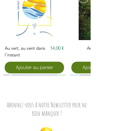
Prix
Au vert, au vent dans
14,00 €
Arpenter
l'instant
Ajouter au panier
Ajouter au panier
Abonnez-vous à notre Newsletter pour ne
rien manquer !